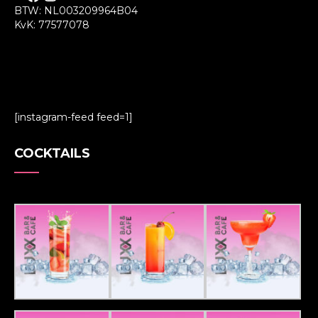
BTW: NL003209964B04
KvK: 77577078
[instagram-feed feed=1]
COCKTAILS