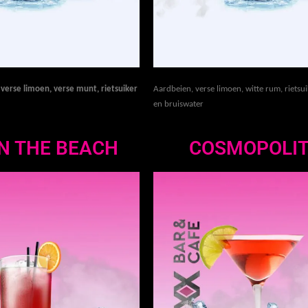
, verse limoen, verse munt, rietsuiker
Aardbeien, verse limoen, witte rum, rietsu
en bruiswater
N THE BEACH
COSMOPOLI