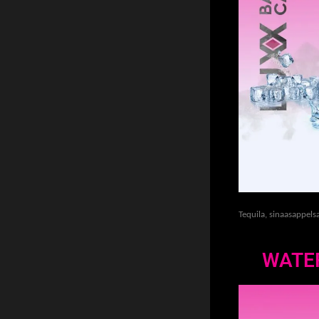
Tequila, sinaasappel
WATE