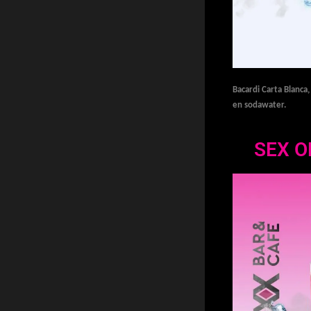
Bacardi Carta Blanca
en sodawater.
SEX O