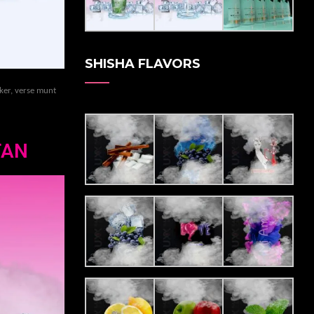
SHISHA FLAVORS
iker, verse munt
TAN