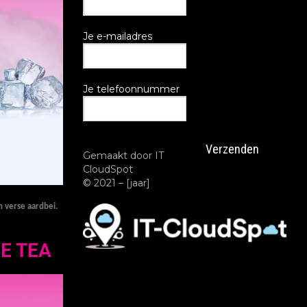
Je e-mailadres
Je telefoonnummer
Gemaakt door IT
CloudSpot
© 2021 – [jaar]
n verse aardbei.
CE TEA