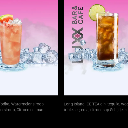
Vodka, Watermelonsiroop,
Long Island ICE TEA gin, tequila, wo
kersiroop, Citroen en munt
triple sec, cola, citroensap Schijfje ci