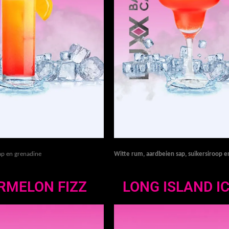
sap en grenadine
Witte rum, aardbeien sap, suikersiroop e
RMELON FIZZ
LONG ISLAND I