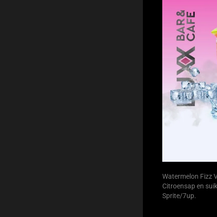
Watermelon Fizz 
Citroensap en sui
Sprite/7up.